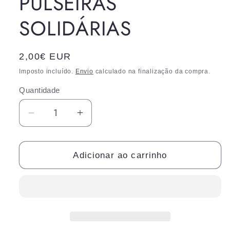
PULSEIRAS
SOLIDÁRIAS
Preço
2,00€ EUR
normal
Imposto incluído.
Envio
calculado na finalização da compra.
Quantidade
Diminuir
Aumentar
a
a
quantidade
quantidade
de
de
Adicionar ao carrinho
PULSEIRAS
PULSEIRAS
SOLIDÁRIAS
SOLIDÁRIAS