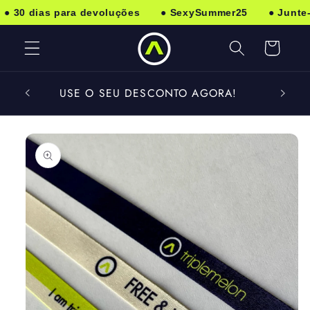
Saltar
 30 dias para devoluções
● SexySummer25
● Junte-se
para o
conteúdo
Carrinho
C
USE O SEU DESCONTO AGORA!
Saltar
para a
informação
do produto